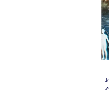
يل
ضي